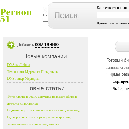
Ключевое слово или 
Регион
51
Пример: экспертиза с
компанию
Добавить
Новые компании
Готовый би
DNS на Лобова
Главная стра
Технопоинт Мурманск Позднякова
Фирмы раз
DNS Гипер Меридиан
Сортиров
Новые статьи
Выберите
Телевидение и радио держатся на ритме эфира и
доверии к программе
Водный спорт раскрывается после выхода на воду
Где горнолыжный спорт ограничен трассой,
экипировкой и уровнем подготовки