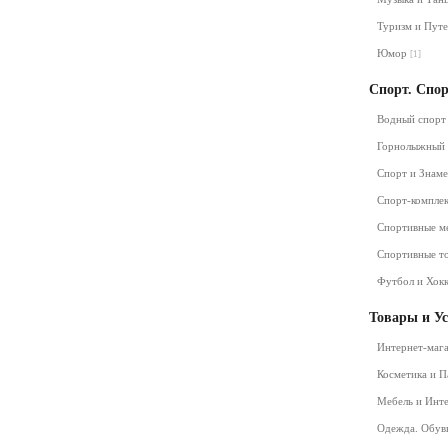
Туризм и Пут
Юмор
[1]
Спорт. Спо
Водный спор
Горнолыжный
Спорт и Знам
Спорт-компле
Спортивные м
Спортивные т
Футбол и Хок
Товары и У
Интернет-маг
Косметика и 
Мебель и Инт
Одежда. Обув