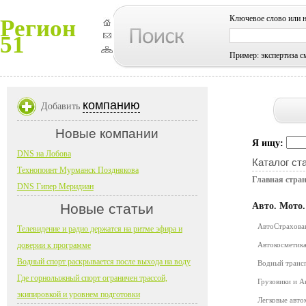
Ключевое слово или 
Регион
51
Пример: экспертиза с
компанию
Добавить
Новые компании
Я ищу:
DNS на Лобова
Каталог ст
Технопоинт Мурманск Позднякова
Главная стра
DNS Гипер Меридиан
Новые статьи
Авто. Мото
АвтоСтрахов
Телевидение и радио держатся на ритме эфира и
доверии к программе
Автокосметика
Водный спорт раскрывается после выхода на воду
Водный транс
Где горнолыжный спорт ограничен трассой,
Грузовики и 
экипировкой и уровнем подготовки
Легковые авт