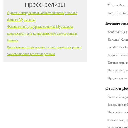
Пресс-релизы
Мото и Вело 
Сужение спецрежимов меняет логистику малого
Раритет и Экс
бизнеса Мурманска
Компьютеры
Фестивали и культурные события Мурманска:
Вебдизайн. Со
возможности для корпоративного спонсорства и
Домены. Хост
бизнеса
Кольская железная дорога и её историческая роль в
Заработок в 
экономическом развитии региона
Комплектующ
Компьютеры и
Поисковая оп
Продвижение 
Отдых и До
Активный от
Знакомства и
Игры и Развл
Кино и Театр
Музыка и Та