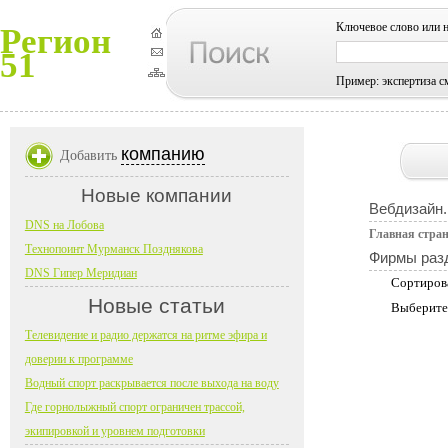
Ключевое слово или 
Регион
51
Пример: экспертиза с
компанию
Добавить
Новые компании
Вебдизайн.
DNS на Лобова
Главная стра
Технопоинт Мурманск Позднякова
Фирмы раз
DNS Гипер Меридиан
Сортиров
Новые статьи
Выберите
Телевидение и радио держатся на ритме эфира и
доверии к программе
Водный спорт раскрывается после выхода на воду
Где горнолыжный спорт ограничен трассой,
экипировкой и уровнем подготовки