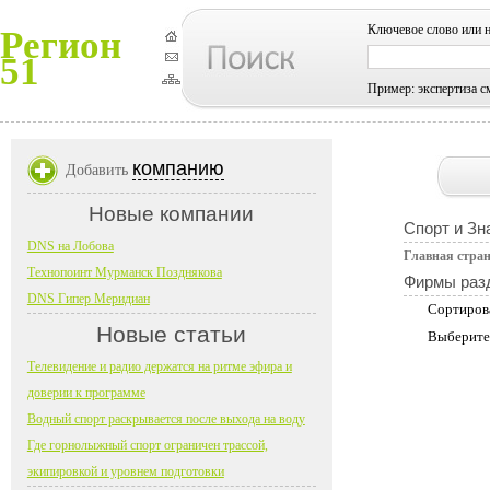
Ключевое слово или 
Регион
51
Пример: экспертиза с
компанию
Добавить
Новые компании
Спорт и Зн
DNS на Лобова
Главная стра
Технопоинт Мурманск Позднякова
Фирмы раз
DNS Гипер Меридиан
Сортиров
Новые статьи
Выберите
Телевидение и радио держатся на ритме эфира и
доверии к программе
Водный спорт раскрывается после выхода на воду
Где горнолыжный спорт ограничен трассой,
экипировкой и уровнем подготовки