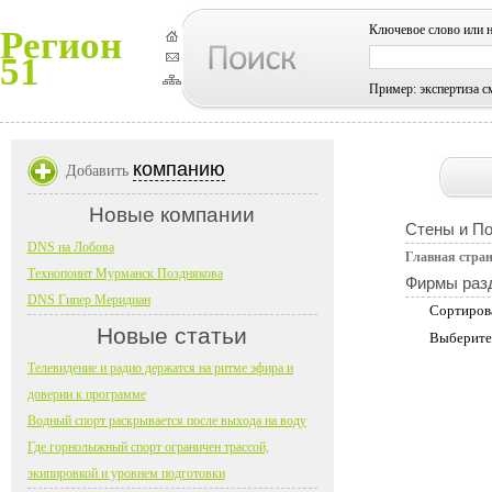
Ключевое слово или 
Регион
51
Пример: экспертиза с
компанию
Добавить
Новые компании
Стены и П
DNS на Лобова
Главная стра
Технопоинт Мурманск Позднякова
Фирмы раз
DNS Гипер Меридиан
Сортиров
Новые статьи
Выберите
Телевидение и радио держатся на ритме эфира и
доверии к программе
Водный спорт раскрывается после выхода на воду
Где горнолыжный спорт ограничен трассой,
экипировкой и уровнем подготовки