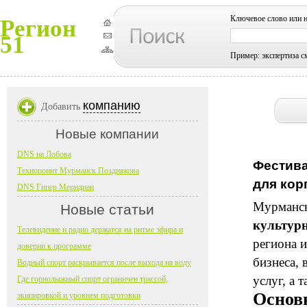
Ключевое слово или 
Регион
51
Пример: экспертиза с
компанию
Добавить
Новые компании
DNS на Лобова
Фестива
Технопоинт Мурманск Позднякова
для кор
DNS Гипер Меридиан
Мурманск
Новые статьи
культур
Телевидение и радио держатся на ритме эфира и
региона 
доверии к программе
бизнеса,
Водный спорт раскрывается после выхода на воду
услуг, а 
Где горнолыжный спорт ограничен трассой,
Основ
экипировкой и уровнем подготовки