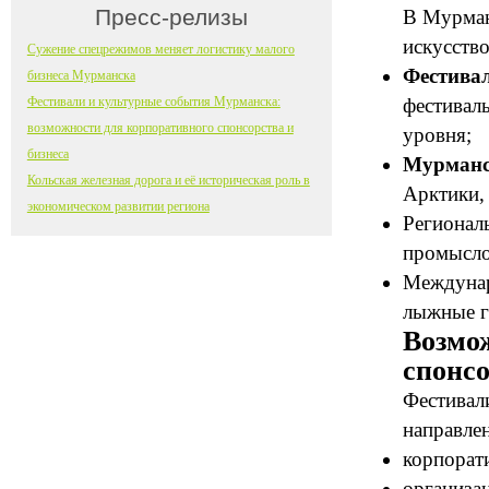
Пресс-релизы
В Мурман
искусство
Сужение спецрежимов меняет логистику малого
Фестивал
бизнеса Мурманска
Фестивали и культурные события Мурманска:
фестивал
возможности для корпоративного спонсорства и
уровня;
бизнеса
Мурманс
Кольская железная дорога и её историческая роль в
Арктики, 
экономическом развитии региона
Регионал
промысло
Междунар
лыжные г
Возмож
спонс
Фестивал
направле
корпорат
организа