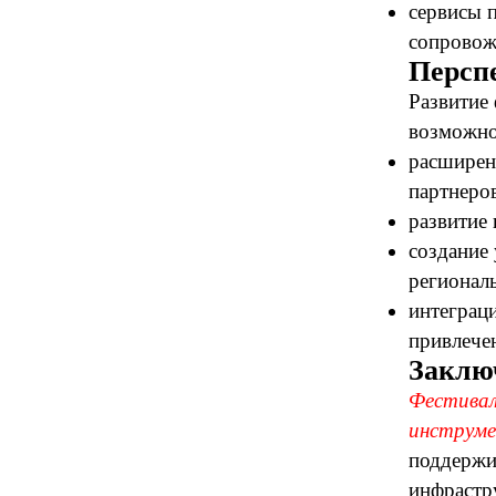
сервисы 
сопровож
Персп
Развитие
возможно
расширен
партнеро
развитие
создание
регионал
интеграц
привлече
Заклю
Фестивал
инструме
поддержи
инфрастр