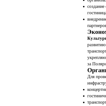
создание
гостиниц
внедрени
партнеро
Эконо
Культур
развитию
транспор
укрепляю
за Поляр
Орган
Для пров
инфрастр
концертн
гостиничн
транспорт