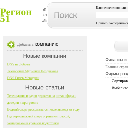
Ключевое слово или 
Регион
51
Пример: экспертиза с
компанию
Добавить
Новые компании
Финансы и
DNS на Лобова
Главная стра
Технопоинт Мурманск Позднякова
Фирмы раз
DNS Гипер Меридиан
Сортиров
Новые статьи
Выберите
Телевидение и радио держатся на ритме эфира и
доверии к программе
Водный спорт раскрывается после выхода на воду
Где горнолыжный спорт ограничен трассой,
экипировкой и уровнем подготовки