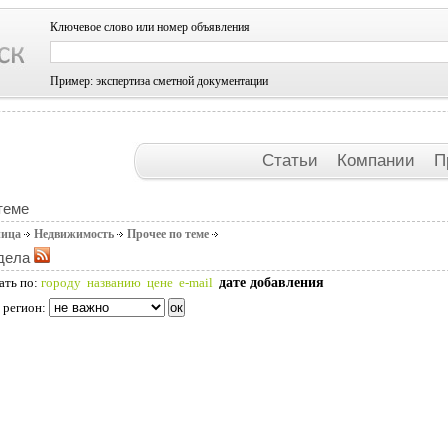
Ключевое слово или номер объявления
Пример: экспертиза сметной документации
Статьи
Компании
П
теме
ница
Недвижимость
Прочее по теме
дела
дате добавления
ать по:
городу
названию
цене
e-mail
 регион: