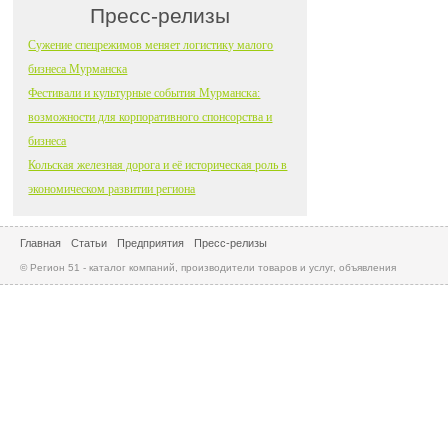
Пресс-релизы
Сужение спецрежимов меняет логистику малого
бизнеса Мурманска
Фестивали и культурные события Мурманска:
возможности для корпоративного спонсорства и
бизнеса
Кольская железная дорога и её историческая роль в
экономическом развитии региона
Главная
Статьи
Предприятия
Пресс-релизы
© Регион 51 - каталог компаний, производители товаров и услуг, объявления