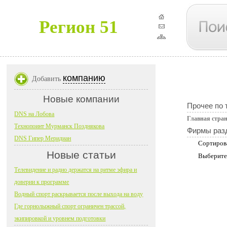
Регион 51
компанию
Добавить
Новые компании
Прочее по 
DNS на Лобова
Главная стра
Технопоинт Мурманск Позднякова
Фирмы раз
DNS Гипер Меридиан
Сортиров
Новые статьи
Выберите
Телевидение и радио держатся на ритме эфира и
доверии к программе
Водный спорт раскрывается после выхода на воду
Где горнолыжный спорт ограничен трассой,
экипировкой и уровнем подготовки