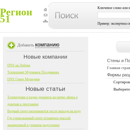
Ключевое слово или 
Регион
51
Пример: экспертиза с
компанию
Добавить
Новые компании
Стены и П
DNS на Лобова
Главная стра
Технопоинт Мурманск Позднякова
Фирмы раз
DNS Гипер Меридиан
Сортиров
Новые статьи
Выберите
Телевидение и радио держатся на ритме эфира и
доверии к программе
Водный спорт раскрывается после выхода на воду
Где горнолыжный спорт ограничен трассой,
экипировкой и уровнем подготовки