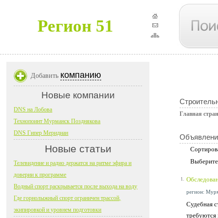
Регион 51
компанию
Добавить
Новые компании
Строительн
DNS на Лобова
Главная стра
Технопоинт Мурманск Позднякова
DNS Гипер Меридиан
Объявлени
Новые статьи
Сортиров
Выберите
Телевидение и радио держатся на ритме эфира и
доверии к программе
Обследова
1.
Водный спорт раскрывается после выхода на воду
регион: Мурм
Где горнолыжный спорт ограничен трассой,
Судебная с
экипировкой и уровнем подготовки
требуются 