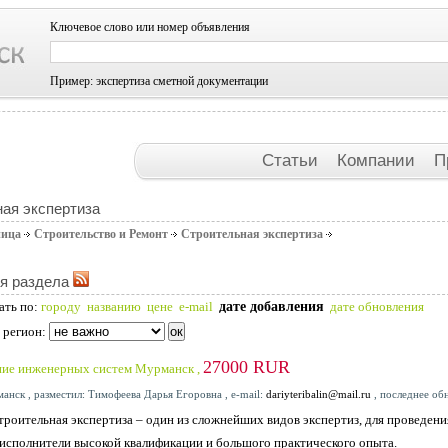
Ключевое слово или номер объявления
Пример: экспертиза сметной документации
Статьи
Компании
П
ая экспертиза
ница
Строительство и Ремонт
Строительная экспертиза
я раздела
дате добавления
ать по:
городу
названию
цене
e-mail
дате обновления
 регион:
27000 RUR
ние инженерных систем Мурманск ,
анск , разместил: Тимофеева Дарья Егоровна , e-mail:
dariyteribalin@mail.ru
, последнее об
троительная экспертиза – один из сложнейших видов экспертиз, для проведени
исполнители высокой квалификации и большого практического опыта.