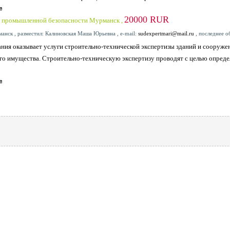
20000 RUR
а промышленной безопасности Мурманск ,
анск , разместил: Калиновская Маша Юрьевна , e-mail:
sudexpertmari@mail.ru
, последнее о
ния оказывает услуги строительно-технической экспертизы зданий и сооруже
о имущества. Строительно-техническую экспертизу проводят с целью определ