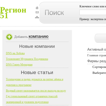
Ключевое слово или 
Регион
51
Пример: экспертиза с
компанию
Добавить
Новые компании
Активный 
DNS на Лобова
Главная стра
Технопоинт Мурманск Позднякова
Фирмы раз
DNS Гипер Меридиан
Сортиров
Новые статьи
Выберите
Телевидение и радио держатся на ритме эфира и
доверии к программе
Водный спорт раскрывается после выхода на воду
Где горнолыжный спорт ограничен трассой,
экипировкой и уровнем подготовки