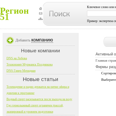
Ключевое слово или 
Регион
51
Пример: экспертиза с
компанию
Добавить
Новые компании
Активный 
DNS на Лобова
Главная стра
Технопоинт Мурманск Позднякова
Фирмы раз
DNS Гипер Меридиан
Сортиров
Новые статьи
Выберите
Телевидение и радио держатся на ритме эфира и
доверии к программе
Водный спорт раскрывается после выхода на воду
Где горнолыжный спорт ограничен трассой,
экипировкой и уровнем подготовки